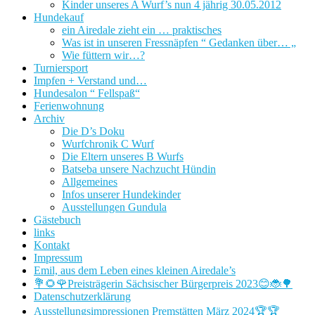
Kinder unseres A Wurf’s nun 4 jährig 30.05.2012
Hundekauf
ein Airedale zieht ein … praktisches
Was ist in unseren Fressnäpfen “ Gedanken über… „
Wie füttern wir…?
Turniersport
Impfen + Verstand und…
Hundesalon “ Fellspaß“
Ferienwohnung
Archiv
Die D’s Doku
Wurfchronik C Wurf
Die Eltern unseres B Wurfs
Batseba unsere Nachzucht Hündin
Allgemeines
Infos unserer Hundekinder
Ausstellungen Gundula
Gästebuch
links
Kontakt
Impressum
Emil, aus dem Leben eines kleinen Airedale’s
💐🌻🌹Preisträgerin Sächsischer Bürgerpreis 2023😊🐞🌳
Datenschutzerklärung
Ausstellungsimpressionen Premstätten März 2024🏆🏆