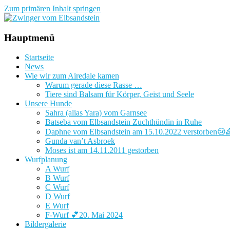
Zum primären Inhalt springen
Zwinger vom Elbsandstein
Hauptmenü
Startseite
News
Wie wir zum Airedale kamen
Warum gerade diese Rasse …
Tiere sind Balsam für Körper, Geist und Seele
Unsere Hunde
Sahra (alias Yara) vom Garnsee
Batseba vom Elbsandstein Zuchthündin in Ruhe
Daphne vom Elbsandstein am 15.10.2022 verstorben😢
Gunda van’t Asbroek
Moses ist am 14.11.2011 gestorben
Wurfplanung
A Wurf
B Wurf
C Wurf
D Wurf
E Wurf
F-Wurf 💕20. Mai 2024
Bildergalerie