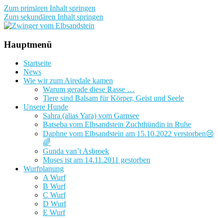
Zum primären Inhalt springen
Zum sekundären Inhalt springen
Zwinger vom Elbsandstein
Hauptmenü
Startseite
News
Wie wir zum Airedale kamen
Warum gerade diese Rasse …
Tiere sind Balsam für Körper, Geist und Seele
Unsere Hunde
Sahra (alias Yara) vom Garnsee
Batseba vom Elbsandstein Zuchthündin in Ruhe
Daphne vom Elbsandstein am 15.10.2022 verstorben😢
🌈
Gunda van’t Asbroek
Moses ist am 14.11.2011 gestorben
Wurfplanung
A Wurf
B Wurf
C Wurf
D Wurf
E Wurf