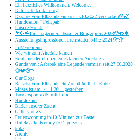
Ein herzliches Willkommen. Welcome.
Datenschutzerklärung
Daphne vom Elbsandstein am 15.10.2022 verstorben😢🌈
Hundesalon " Fellspaß"
Unsere Hunde
💐🌻🌹Preisträgerin Sächsischer Bürgerpreis 2023😊🐞🌳
Ausstellungsimpressionen Premstätten März 2024🏆🏆
In Memoriam
Wie wir zum Airedale kamen
Emil, aus dem Leben eines kleinen Airedale's
Gunda van't Asbroek eine Legende vermisst seit 27.08.2020
😢❤️😢🐾
Our Dogs
Batseba vom Elbsandstein Zuchthündin in Ruhe
Moses ist am 14.11.2011 gestorben
Turniersport aktiv mit Hund
Hundekauf
Bilder unserer Zucht
Gallery news
Ferienwohnung in 10 Minuten zur Bastei
Holiday-flat is ready for 2 persons
links
Archiv