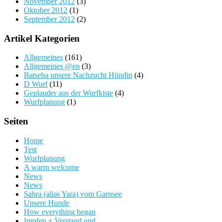
November 2012
(3)
Oktober 2012
(1)
September 2012
(2)
Artikel Kategorien
Allgemeines
(161)
Allgemeines @en
(3)
Batseba unsere Nachzucht Hündin
(4)
D Wurf
(11)
Geplauder aus der Wurfkiste
(4)
Wurfplanung
(1)
Seiten
Home
Test
Wurfplanung
A warm welcome
News
News
Sahra (alias Yara) vom Garnsee
Unsere Hunde
How everything began
Impfen + Verstand und...