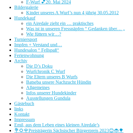
F-Wurf 💕20. Mai 2024
Bildergalerie
Kinder unseres A Wurf’s nun 4 jährig 30.05.2012
Hundekauf
ein Airedale zieht ein … praktisches
Was ist in unseren Fressnäpfen “ Gedanken über… „
Wie füttern wir…?
Turniersport
Impfen + Verstand und…
Hundesalon “ Fellspaß“
Ferienwohnung
Archiv
Die D’s Doku
Wurfchronik C Wurf
Die Eltern unseres B Wurfs
Batseba unsere Nachzucht Hündin
Allgemeines
Infos unserer Hundekinder
Ausstellungen Gundula
Gästebuch
links
Kontakt
Impressum
Emil, aus dem Leben eines kleinen Airedale’s
💐🌻🌹Preisträgerin Sächsischer Bürgerpreis 2023😊🐞🌳