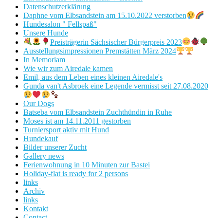
Datenschutzerklärung
Daphne vom Elbsandstein am 15.10.2022 verstorben
Hundesalon " Fellspaß"
Unsere Hunde
Preisträgerin Sächsischer Bürgerpreis 2023
Ausstellungsimpressionen Premstätten März 2024
In Memoriam
Wie wir zum Airedale kamen
Emil, aus dem Leben eines kleinen Airedale's
Gunda van't Asbroek eine Legende vermisst seit 27.08.2020
Our Dogs
Batseba vom Elbsandstein Zuchthündin in Ruhe
Moses ist am 14.11.2011 gestorben
Turniersport aktiv mit Hund
Hundekauf
Bilder unserer Zucht
Gallery news
Ferienwohnung in 10 Minuten zur Bastei
Holiday-flat is ready for 2 persons
links
Archiv
links
Kontakt
Contact