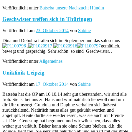
Veröffentlicht unter
Batseba unsere Nachzucht Hündin
Geschwister treffen sich in Thüringen
Veröffentlicht am
23. Oktober 2014
von
Sabine
Dina und Debohra trafen sich im September und das sah so aus
,
gemütlich,
bewegt und gesprächig. Sehr schön, so sind Geschwister. .
Veröffentlicht unter
Allgemeines
Uniklinik Leipzig
Veröffentlicht am
17. Oktober 2014
von
Sabine
Batseba hat die OP am 16.10.14 sehr gut überstanden, wir sind alle
froh. Sie ist bei uns zu Haus und wird natürlich liebevoll rund um
dir Uhr umsorgt. Gundula und Daphne verhalten sich äußerst
zurückhaltend. Natürlich muss alles gut gekühlt werden und
abgetupft. Heute durfte sie wieder essen, was sie auch mit Freude
tat. Die Genesung hat begonnen und wir wünschen, dass alles
weiter gut verläuft. Bisher kann sie ohne Schutz bleiben, d.h. die
Wunde liegt frei. Sie versucht natürlich ab und an zart mit der Pfote