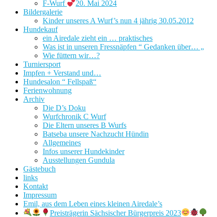
F-Wurf
20. Mai 2024
Bildergalerie
Kinder unseres A Wurf’s nun 4 jährig 30.05.2012
Hundekauf
ein Airedale zieht ein … praktisches
Was ist in unseren Fressnäpfen “ Gedanken über… „
Wie füttern wir…?
Turniersport
Impfen + Verstand und…
Hundesalon “ Fellspaß“
Ferienwohnung
Archiv
Die D’s Doku
Wurfchronik C Wurf
Die Eltern unseres B Wurfs
Batseba unsere Nachzucht Hündin
Allgemeines
Infos unserer Hundekinder
Ausstellungen Gundula
Gästebuch
links
Kontakt
Impressum
Emil, aus dem Leben eines kleinen Airedale’s
Preisträgerin Sächsischer Bürgerpreis 2023