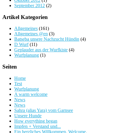
Oktober 2012
(1)
September 2012
(2)
Artikel Kategorien
Allgemeines
(161)
Allgemeines @en
(3)
Batseba unsere Nachzucht Hündin
(4)
D Wurf
(11)
Geplauder aus der Wurfkiste
(4)
Wurfplanung
(1)
Seiten
Home
Test
Wurfplanung
A warm welcome
News
News
Sahra (alias Yara) vom Garnsee
Unsere Hunde
How everything began
Impfen + Verstand und...
Ein herzliches Willkommen. Welcome.