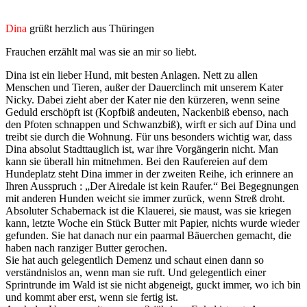
Dina
grüßt herzlich aus Thüringen
Frauchen erzählt mal was sie an mir so liebt.
Dina ist ein lieber Hund, mit besten Anlagen. Nett zu allen
Menschen und Tieren, außer der Dauerclinch mit unserem Kater
Nicky. Dabei zieht aber der Kater nie den kürzeren, wenn seine
Geduld erschöpft ist (Kopfbiß andeuten, Nackenbiß ebenso, nach
den Pfoten schnappen und Schwanzbiß), wirft er sich auf Dina und
treibt sie durch die Wohnung. Für uns besonders wichtig war, dass
Dina absolut Stadttauglich ist, war ihre Vorgängerin nicht. Man
kann sie überall hin mitnehmen. Bei den Raufereien auf dem
Hundeplatz steht Dina immer in der zweiten Reihe, ich erinnere an
Ihren Ausspruch : „Der Airedale ist kein Raufer.“ Bei Begegnungen
mit anderen Hunden weicht sie immer zurück, wenn Streß droht.
Absoluter Schabernack ist die Klauerei, sie maust, was sie kriegen
kann, letzte Woche ein Stück Butter mit Papier, nichts wurde wieder
gefunden. Sie hat danach nur ein paarmal Bäuerchen gemacht, die
haben nach ranziger Butter gerochen.
Sie hat auch gelegentlich Demenz und schaut einen dann so
verständnislos an, wenn man sie ruft. Und gelegentlich einer
Sprintrunde im Wald ist sie nicht abgeneigt, guckt immer, wo ich bin
und kommt aber erst, wenn sie fertig ist.