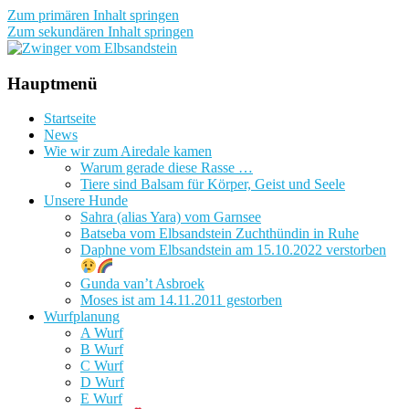
Zum primären Inhalt springen
Zum sekundären Inhalt springen
Zwinger vom Elbsandstein
Hauptmenü
Startseite
News
Wie wir zum Airedale kamen
Warum gerade diese Rasse …
Tiere sind Balsam für Körper, Geist und Seele
Unsere Hunde
Sahra (alias Yara) vom Garnsee
Batseba vom Elbsandstein Zuchthündin in Ruhe
Daphne vom Elbsandstein am 15.10.2022 verstorben
Gunda van’t Asbroek
Moses ist am 14.11.2011 gestorben
Wurfplanung
A Wurf
B Wurf
C Wurf
D Wurf
E Wurf