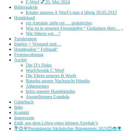
F-Wurf 💕20. Mai 2024
Bildergalerie
Kinder unseres A Wurf’s nun 4 jährig 30.05.2012
Hundekauf
ein Airedale zieht ein … praktisches
Was ist in unseren Fressnäpfen “ Gedanken über… „
Wie füttern wir…?
Turniersport
Impfen + Verstand und…
Hundesalon “ Fellspaß“
Ferienwohnung
Archiv
Die D’s Doku
Wurfchronik C Wurf
Die Eltern unseres B Wurfs
Batseba unsere Nachzucht Hündin
Allgemeines
Infos unserer Hundekinder
Ausstellungen Gundula
Gästebuch
links
Kontakt
Impressum
Emil, aus dem Leben eines kleinen Airedale’s
💐🌻🌹Preisträgerin Sächsischer Bürgerpreis 2023😊🐞🌳