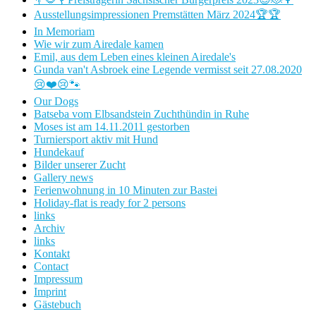
Ausstellungsimpressionen Premstätten März 2024🏆🏆
In Memoriam
Wie wir zum Airedale kamen
Emil, aus dem Leben eines kleinen Airedale's
Gunda van't Asbroek eine Legende vermisst seit 27.08.2020
😢❤️😢🐾
Our Dogs
Batseba vom Elbsandstein Zuchthündin in Ruhe
Moses ist am 14.11.2011 gestorben
Turniersport aktiv mit Hund
Hundekauf
Bilder unserer Zucht
Gallery news
Ferienwohnung in 10 Minuten zur Bastei
Holiday-flat is ready for 2 persons
links
Archiv
links
Kontakt
Contact
Impressum
Imprint
Gästebuch