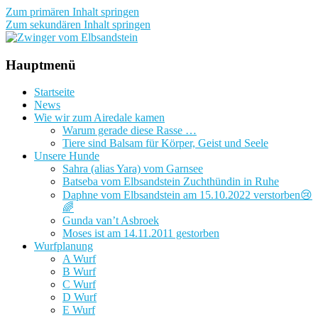
Zum primären Inhalt springen
Zum sekundären Inhalt springen
Zwinger vom Elbsandstein
Hauptmenü
Startseite
News
Wie wir zum Airedale kamen
Warum gerade diese Rasse …
Tiere sind Balsam für Körper, Geist und Seele
Unsere Hunde
Sahra (alias Yara) vom Garnsee
Batseba vom Elbsandstein Zuchthündin in Ruhe
Daphne vom Elbsandstein am 15.10.2022 verstorben😢
🌈
Gunda van’t Asbroek
Moses ist am 14.11.2011 gestorben
Wurfplanung
A Wurf
B Wurf
C Wurf
D Wurf
E Wurf