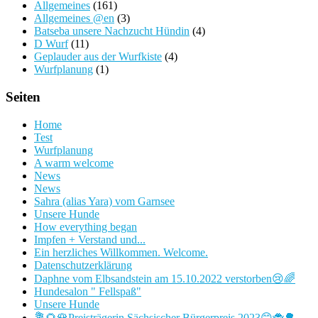
Allgemeines
(161)
Allgemeines @en
(3)
Batseba unsere Nachzucht Hündin
(4)
D Wurf
(11)
Geplauder aus der Wurfkiste
(4)
Wurfplanung
(1)
Seiten
Home
Test
Wurfplanung
A warm welcome
News
News
Sahra (alias Yara) vom Garnsee
Unsere Hunde
How everything began
Impfen + Verstand und...
Ein herzliches Willkommen. Welcome.
Datenschutzerklärung
Daphne vom Elbsandstein am 15.10.2022 verstorben😢🌈
Hundesalon " Fellspaß"
Unsere Hunde
💐🌻🌹Preisträgerin Sächsischer Bürgerpreis 2023😊🐞🌳