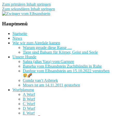
Zum primären Inhalt springen
Zum sekundären Inhalt springen
Zwinger vom Elbsandstein
Hauptmenü
Startseite
News
Wie wir zum Airedale kamen
Warum gerade diese Rasse …
Tiere sind Balsam für Körper, Geist und Seele
Unsere Hunde
Sahra (alias Yara) vom Garnsee
Batseba vom Elbsandstein Zuchthündin in Ruhe
Daphne vom Elbsandstein am 15.10.2022 verstorben
Gunda van’t Asbroek
Moses ist am 14.11.2011 gestorben
Wurfplanung
A Wurf
B Wurf
C Wurf
D Wurf
E Wurf