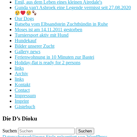
Emil, aus dem Leben eines kleinen Airedale's
Gunda van't Asbroek eine Legende vermisst seit 27.08.2020
Our Dogs
Batseba vom Elbsandstein Zuchthündin in Ruhe
Moses ist am 14.11.2011 gestorben
Turniersport aktiv mit Hund
Hundekauf
Bilder unserer Zucht
Gallery news
Ferienwohnung in 10 Minuten zur Bastei
Holiday-flat is ready for 2 persons
links
Archiv
links
Kontakt
Contact
Impressum
Imprint
Gästebuch
Die D’s Dioku
Suchen
Datenschutzerklärung
Stolz präsentiert von WordPress