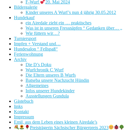
F-Wurf
20. Mai 2024
Bildergalerie
Kinder unseres A Wurf’s nun 4 jährig 30.05.2012
Hundekauf
ein Airedale zieht ein … praktisches
Was ist in unseren Fressnäpfen “ Gedanken über… „
Wie füttern wir…?
Turniersport
Impfen + Verstand und…
Hundesalon “ Fellspaß“
Ferienwohnung
Archiv
Die D’s Doku
Wurfchronik C Wurf
Die Eltern unseres B Wurfs
Batseba unsere Nachzucht Hündin
Allgemeines
Infos unserer Hundekinder
Ausstellungen Gundula
Gästebuch
links
Kontakt
Impressum
Emil, aus dem Leben eines kleinen Airedale’s
Preisträgerin Sächsischer Bürgerpreis 2023