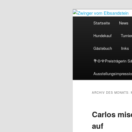
Zum
Zum
primären
sekundären
Hauptmenü
Startseite
News
Inhalt
Inhalt
Zwinger 
springen
springen
Hundekauf
Turnie
Gästebuch
links
💐🌻🌹Preisträgerin S
Ausstellungsimpressi
ARCHIV DES MONATS:
Carlos mis
auf