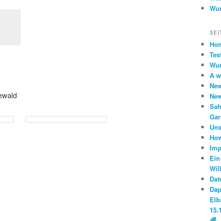
Wur
SEI
Ho
Tes
Wur
A w
Ne
ewald
Ne
Sah
Gar
Uns
How
Imp
Ein
Wil
Dat
Da
Elb
15.
🌈