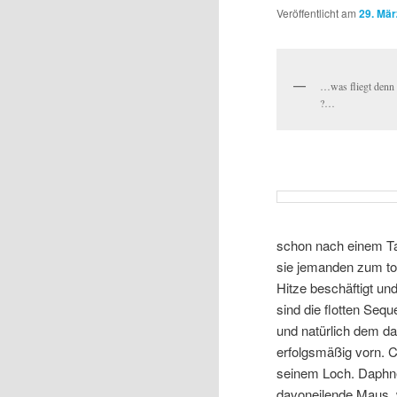
Veröffentlicht am
29. Mär
…was fliegt denn 
?…
schon nach einem Ta
sie jemanden zum to
Hitze beschäftigt und
sind die flotten Se
und natürlich dem da
erfolgsmäßig vorn. Ca
seinem Loch. Daphne 
davoneilende Maus, 