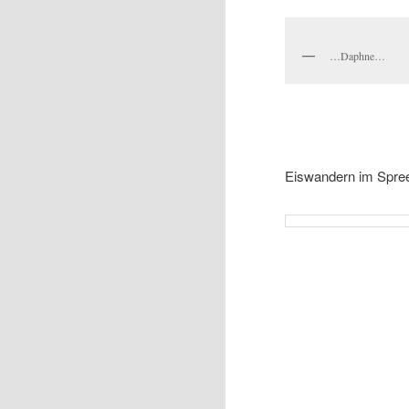
…Daphne…
Eiswandern im Spre