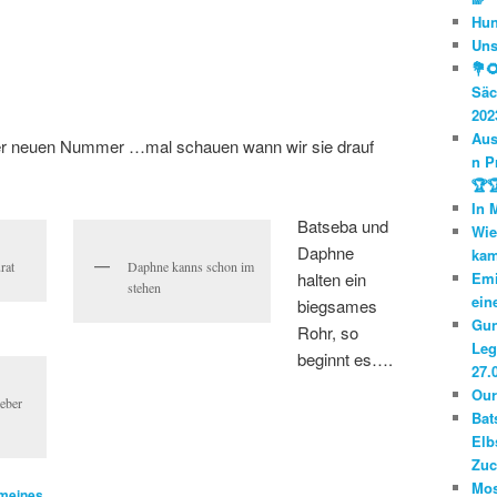
Hun
Uns
💐
Säc
202
Aus
iner neuen Nummer …mal schauen wann wir sie drauf
n P
🏆
In 
Batseba und
Wie
Daphne
ka
rat
Daphne kanns schon im
Emi
halten ein
stehen
ein
biegsames
Gun
Rohr, so
Leg
beginnt es….
27.
Our
ieber
Bat
Elb
Zuc
Mos
meines