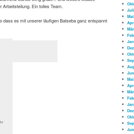
Okt
r Arbeitsteilung. Ein tolles Team.
Jul
Mai
, so dass es mit unserer läufigen Batseba ganz entspannt
Apr
Mär
Feb
Jan
Dez
Okt
Sep
Aug
Jun
Mai
Apr
Mär
Feb
Jan
Dez
Okt
er
Sep
Jun