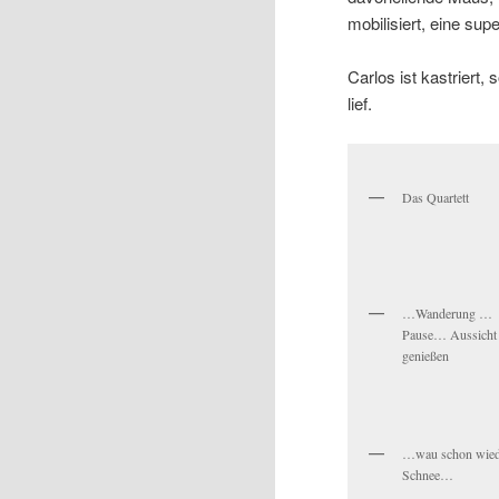
mobilisiert, eine supe
Carlos ist kastriert
lief.
Das Quartett
…Wanderung …
Pause… Aussicht
genießen
…wau schon wied
Schnee…