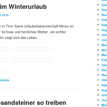
im Winterurlaub
Jan
Dez
Nov
z 2018
Okt
Sep
h in Tirol. Seine Urlaubsbekanntschaft Minou ist
Aug
r Schnee und herrliches Wetter , ein echter
Jul
ön zeigt sich das Leben.
Jun
Mai
Apr
Mär
Feb
Jan
Dez
Nov
Okt
meines
Sep
Aug
Jul
Jun
bsandsteiner so treiben
Mai