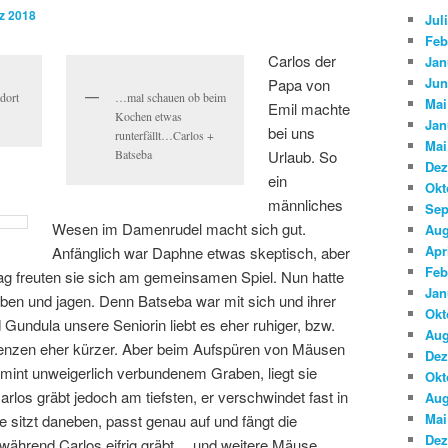
e
z 2018
Jul
n
Feb
Carlos der
Jan
Jun
Papa von
dort
…mal schauen ob beim
Mai
Emil machte
Kochen etwas
Jan
bei uns
runterfällt…Carlos +
Mai
Batseba
Urlaub. So
Dez
ein
Okt
männliches
Sep
Wesen im Damenrudel macht sich gut.
Aug
Apr
Anfänglich war Daphne etwas skeptisch, aber
Feb
g freuten sie sich am gemeinsamen Spiel. Nun hatte
Jan
ben und jagen. Denn Batseba war mit sich und ihrer
Okt
 Gundula unsere Seniorin liebt es eher ruhiger, bzw.
Aug
quenzen eher kürzer. Aber beim Aufspüren von Mäusen
Dez
mint unweigerlich verbundenem Graben, liegt sie
Okt
rlos gräbt jedoch am tiefsten, er verschwindet fast in
Aug
Mai
sitzt daneben, passt genau auf und fängt die
Dez
während Carlos eifrig gräbt… und weitere Mäuse