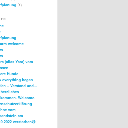
fplanung
(1)
TEN
me
t
fplanung
arm welcome
ws
ws
ra (alias Yara) vom
nsee
ere Hunde
 everything began
fen + Verstand und...
 herzliches
lkommen. Welcome.
enschutzerklärung
phne vom
sandstein am
10.2022 verstorben😢