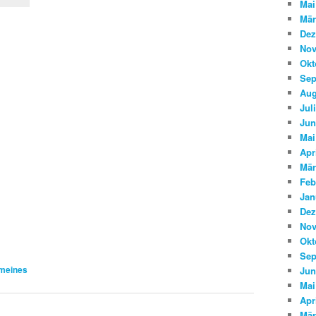
Mai
Mär
Dez
Nov
Okt
Sep
Aug
Jul
Jun
Mai
Apr
Mär
Feb
Jan
Dez
Nov
Okt
Sep
meines
Jun
Mai
Apr
Mär