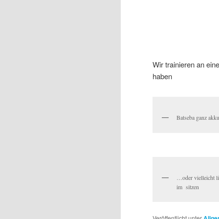
Wir trainieren an e
haben
Batseba ganz akku
…oder vielleicht l
im sitzen
Veröffentlicht unter
Allge