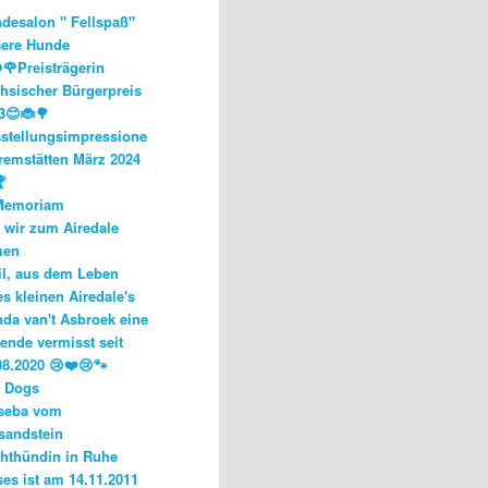
desalon " Fellspaß"
ere Hunde
🌹Preisträgerin
hsischer Bürgerpreis
3😊🐞🌳
stellungsimpressione
remstätten März 2024

Memoriam
 wir zum Airedale
men
l, aus dem Leben
es kleinen Airedale's
da van't Asbroek eine
ende vermisst seit
08.2020 😢❤️😢🐾
 Dogs
seba vom
sandstein
hthündin in Ruhe
es ist am 14.11.2011