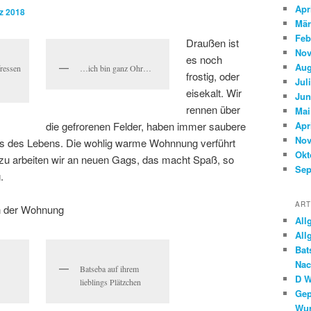
Apr
z 2018
Mär
Feb
Draußen ist
Nov
es noch
Aug
fressen
…ich bin ganz Ohr…
frostig, oder
Jul
eisekalt. Wir
Jun
rennen über
Mai
die gefrorenen Felder, haben immer saubere
Apr
Nov
ns des Lebens. Die wohlig warme Wohnnung verführt
Okt
u arbeiten wir an neuen Gags, das macht Spaß, so
Sep
.
ART
in der Wohnung
All
All
Bat
Nac
Batseba auf ihrem
D W
lieblings Plätzchen
Gep
Wur