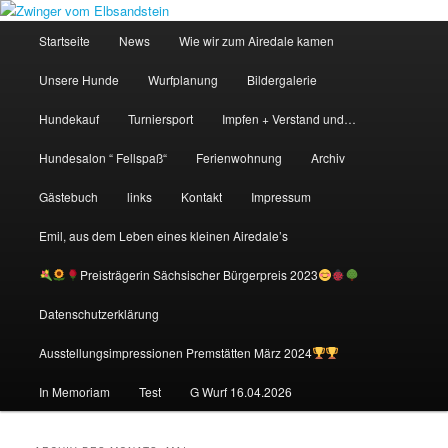
Zum
Zum
primären
sekundären
Hauptmenü
Startseite
News
Wie wir zum Airedale kamen
Inhalt
Inhalt
springen
springen
Zwinger vom Elbsandstein
Unsere Hunde
Wurfplanung
Bildergalerie
Hundekauf
Turniersport
Impfen + Verstand und…
Hundesalon “ Fellspaß“
Ferienwohnung
Archiv
Gästebuch
links
Kontakt
Impressum
Emil, aus dem Leben eines kleinen Airedale’s
Preisträgerin Sächsischer Bürgerpreis 2023
Datenschutzerklärung
Ausstellungsimpressionen Premstätten März 2024
In Memoriam
Test
G Wurf 16.04.2026