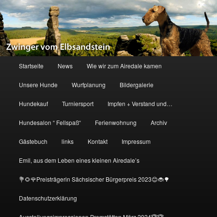
Zum
primären
Inhalt
springen
Zwinger vom Elbsandstein
Hauptmenü
Startseite
News
Wie wir zum Airedale kamen
Unsere Hunde
Wurfplanung
Bildergalerie
Hundekauf
Turniersport
Impfen + Verstand und…
Hundesalon “ Fellspaß“
Ferienwohnung
Archiv
Gästebuch
links
Kontakt
Impressum
Emil, aus dem Leben eines kleinen Airedale’s
💐🌻🌹Preisträgerin Sächsischer Bürgerpreis 2023😊🐞🌳
Datenschutzerklärung
Ausstellungsimpressionen Premstätten März 2024🏆🏆