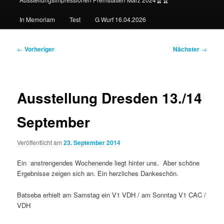
In Memoriam
Test
G Wurf 16.04.2026
Beitragsnavigation
←
Vorheriger
Nächster
→
Ausstellung Dresden 13./14
September
Veröffentlicht am
23. September 2014
Ein anstrengendes Wochenende liegt hinter uns. Aber schöne
Ergebnisse zeigen sich an. Ein herzliches Dankeschön.
Batseba erhielt am Samstag ein V1 VDH / am Sonntag V1 CAC /
VDH