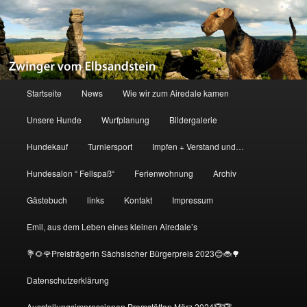
Zum
primären
Inhalt
springen
Zwinger vom Elbsandstein
Hauptmenü
Startseite
News
Wie wir zum Airedale kamen
Unsere Hunde
Wurfplanung
Bildergalerie
Hundekauf
Turniersport
Impfen + Verstand und…
Hundesalon “ Fellspaß“
Ferienwohnung
Archiv
Gästebuch
links
Kontakt
Impressum
Emil, aus dem Leben eines kleinen Airedale’s
💐🌻🌹Preisträgerin Sächsischer Bürgerpreis 2023😊🐞🌳
Datenschutzerklärung
Ausstellungsimpressionen Premstätten März 2024🏆🏆