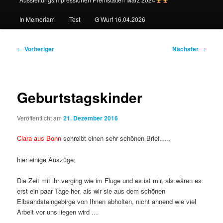
In Memoriam
Test
G Wurf 16.04.2026
Beitragsnavigation
←
Vorheriger
Nächster
→
Geburtstagskinder
Veröffentlicht am
21. Dezember 2016
Clara aus Bonn
schreibt einen sehr schönen Brief….,
hier einige Auszüge;
Die Zeit mit ihr verging wie im Fluge und es ist mir, als wären es
erst ein paar Tage her, als wir sie aus dem schönen
Elbsandsteingebirge von Ihnen abholten, nicht ahnend wie viel
Arbeit vor uns liegen wird …