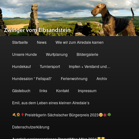
Zum
primären
Inhalt
springen
Zwinger vom Elbsandstein
Hauptmenü
Startseite
News
Wie wir zum Airedale kamen
Unsere Hunde
Wurfplanung
Bildergalerie
Hundekauf
Turniersport
Impfen + Verstand und…
Hundesalon “ Fellspaß“
Ferienwohnung
Archiv
Gästebuch
links
Kontakt
Impressum
Emil, aus dem Leben eines kleinen Airedale’s
Preisträgerin Sächsischer Bürgerpreis 2023
Datenschutzerklärung
Ausstellungsimpressionen Premstätten März 2024