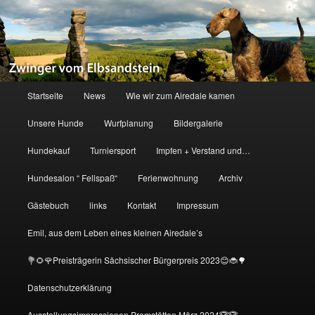
Zum
primären
Inhalt
springen
Zwinger vom Elbsandstein
Hauptmenü
Startseite
News
Wie wir zum Airedale kamen
Unsere Hunde
Wurfplanung
Bildergalerie
Hundekauf
Turniersport
Impfen + Verstand und…
Hundesalon “ Fellspaß“
Ferienwohnung
Archiv
Gästebuch
links
Kontakt
Impressum
Emil, aus dem Leben eines kleinen Airedale’s
💐🌻🌹Preisträgerin Sächsischer Bürgerpreis 2023😊🐞🌳
Datenschutzerklärung
Ausstellungsimpressionen Premstätten März 2024🏆🏆