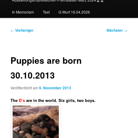
In Memoriam
Test
G Wurf 16.04.2026
Beitragsnavigation
←
Vorheriger
Nächster
→
Puppies are born
30.10.2013
Veröffentlicht am
6. November 2013
The
D’s
are in the world. Six girls, two boys.