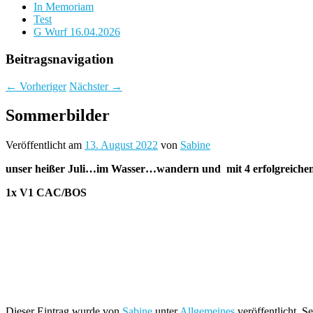
In Memoriam
Test
G Wurf 16.04.2026
Beitragsnavigation
←
Vorheriger
Nächster
→
Sommerbilder
Veröffentlicht am
13. August 2022
von
Sabine
unser heißer Juli…im Wasser…wandern und
mit 4 erfolgreich
1x V1 CAC/BOS
Dieser Eintrag wurde von
Sabine
unter
Allgemeines
veröffentlicht. S