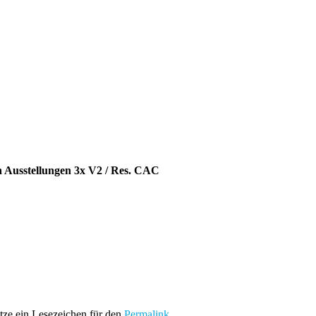
en Ausstellungen 3x V2 / Res. CAC
etze ein Lesezeichen für den
Permalink
.