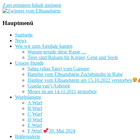
Zum primären Inhalt springen
Zwinger vom Elbsandstein
Hauptmenü
Startseite
News
Wie wir zum Airedale kamen
Warum gerade diese Rasse …
Tiere sind Balsam für Körper, Geist und Seele
Unsere Hunde
Sahra (alias Yara) vom Garnsee
Batseba vom Elbsandstein Zuchthündin in Ruhe
Daphne vom Elbsandstein am 15.10.2022 verstorben
Gunda van’t Asbroek
Moses ist am 14.11.2011 gestorben
Wurfplanung
A Wurf
B Wurf
C Wurf
D Wurf
E Wurf
F-Wurf
20. Mai 2024
Bildergalerie