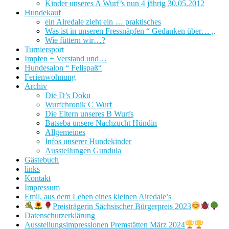
Kinder unseres A Wurf’s nun 4 jährig 30.05.2012
Hundekauf
ein Airedale zieht ein … praktisches
Was ist in unseren Fressnäpfen “ Gedanken über… „
Wie füttern wir…?
Turniersport
Impfen + Verstand und…
Hundesalon “ Fellspaß“
Ferienwohnung
Archiv
Die D’s Doku
Wurfchronik C Wurf
Die Eltern unseres B Wurfs
Batseba unsere Nachzucht Hündin
Allgemeines
Infos unserer Hundekinder
Ausstellungen Gundula
Gästebuch
links
Kontakt
Impressum
Emil, aus dem Leben eines kleinen Airedale’s
Preisträgerin Sächsischer Bürgerpreis 2023
Datenschutzerklärung
Ausstellungsimpressionen Premstätten März 2024