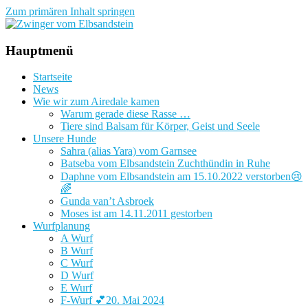
Zum primären Inhalt springen
Zwinger vom Elbsandstein
Hauptmenü
Startseite
News
Wie wir zum Airedale kamen
Warum gerade diese Rasse …
Tiere sind Balsam für Körper, Geist und Seele
Unsere Hunde
Sahra (alias Yara) vom Garnsee
Batseba vom Elbsandstein Zuchthündin in Ruhe
Daphne vom Elbsandstein am 15.10.2022 verstorben😢
🌈
Gunda van’t Asbroek
Moses ist am 14.11.2011 gestorben
Wurfplanung
A Wurf
B Wurf
C Wurf
D Wurf
E Wurf
F-Wurf 💕20. Mai 2024