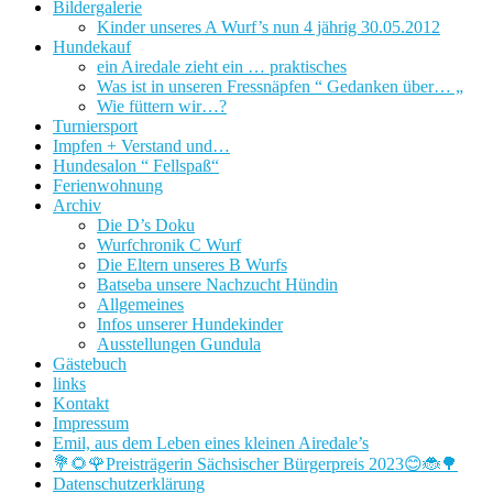
Bildergalerie
Kinder unseres A Wurf’s nun 4 jährig 30.05.2012
Hundekauf
ein Airedale zieht ein … praktisches
Was ist in unseren Fressnäpfen “ Gedanken über… „
Wie füttern wir…?
Turniersport
Impfen + Verstand und…
Hundesalon “ Fellspaß“
Ferienwohnung
Archiv
Die D’s Doku
Wurfchronik C Wurf
Die Eltern unseres B Wurfs
Batseba unsere Nachzucht Hündin
Allgemeines
Infos unserer Hundekinder
Ausstellungen Gundula
Gästebuch
links
Kontakt
Impressum
Emil, aus dem Leben eines kleinen Airedale’s
💐🌻🌹Preisträgerin Sächsischer Bürgerpreis 2023😊🐞🌳
Datenschutzerklärung