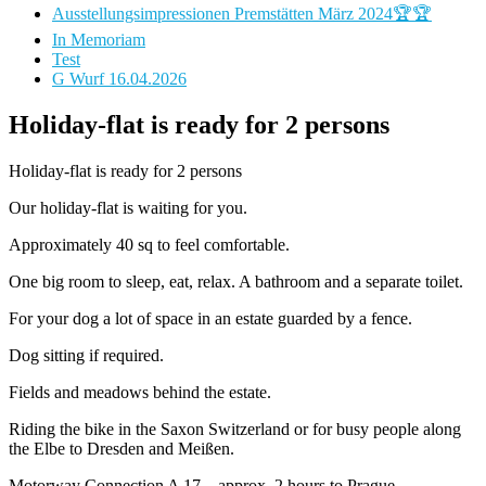
Ausstellungsimpressionen Premstätten März 2024🏆🏆
In Memoriam
Test
G Wurf 16.04.2026
Holiday-flat is ready for 2 persons
Holiday-flat is ready for 2 persons
Our holiday-flat is waiting for you.
Approximately 40 sq to feel comfortable.
One big room to sleep, eat, relax. A bathroom and a separate toilet.
For your dog a lot of space in an estate guarded by a fence.
Dog sitting if required.
Fields and meadows behind the estate.
Riding the bike in the Saxon Switzerland or for busy people along
the Elbe to Dresden and Meißen.
Motorway Connection A 17 – approx. 2 hours to Prague