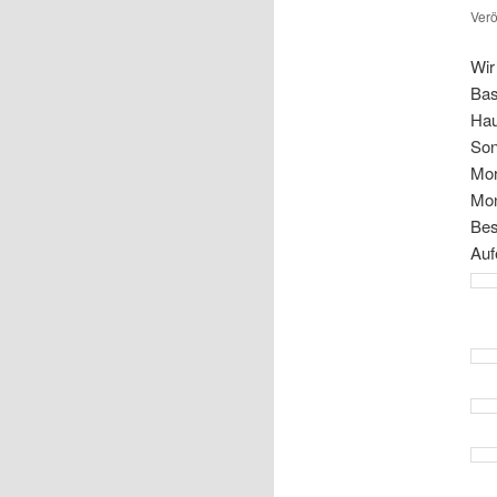
Verö
Wir
Bas
Hau
Son
Mor
Mon
Bes
Auf