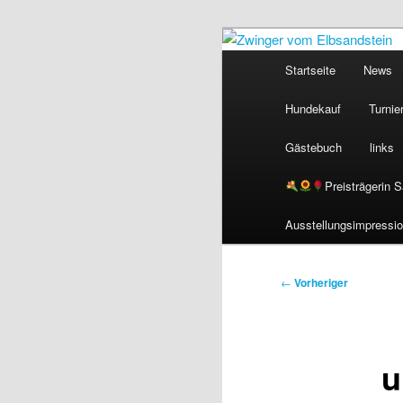
Zum
primären
Hauptmenü
Startseite
News
Inhalt
Zwinger 
springen
Hundekauf
Turnie
Gästebuch
links
Preisträgerin 
Ausstellungsimpressi
Beitragsnavigation
←
Vorheriger
u