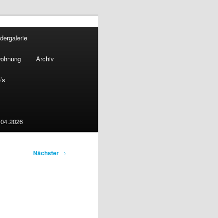
ldergalerie
wohnung
Archiv
’s
.04.2026
Nächster
→